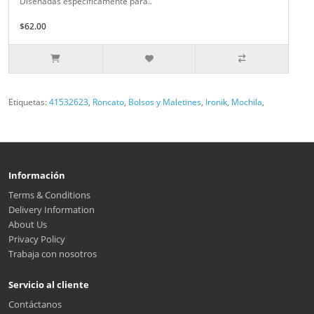
Diseñadas específicamente para..
$62.00
Etiquetas:
41532623
,
Roncato
,
Bolsos y Maletines
,
Ironik
,
Mochila
,
Información
Terms & Conditions
Delivery Information
About Us
Privacy Policy
Trabaja con nosotros
Servicio al cliente
Contáctanos