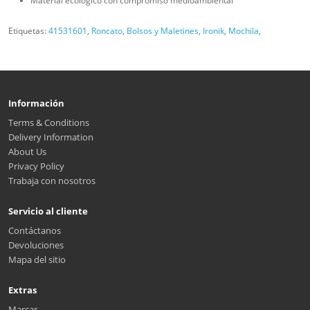
Material ecológico con compromiso medioambiental
Etiquetas:
41531601
,
Roncato
,
Bolsos y Maletines
,
Ironik
,
Mochila
,
Información
Terms & Conditions
Delivery Information
About Us
Privacy Policy
Trabaja con nosotros
Servicio al cliente
Contáctanos
Devoluciones
Mapa del sitio
Extras
Marcas