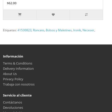
$62.00
Etiquetas:
41530823
,
Roncato
,
Bolsos y Maletines
,
Ironik
,
Neceser
,
Información
Terms & Conditions
Delivery Information
About Us
Privacy Policy
Trabaja con nosotros
Servicio al cliente
Contáctanos
Devoluciones