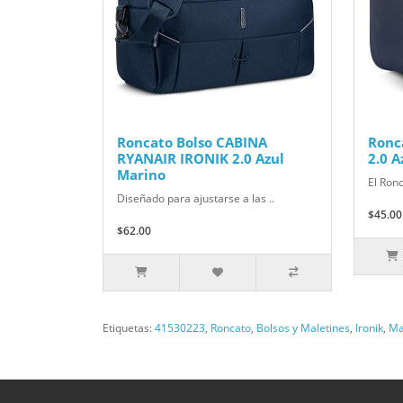
Roncato Bolso CABINA
Ronc
RYANAIR IRONIK 2.0 Azul
2.0 A
Marino
El Ronc
Diseñado para ajustarse a las ..
$45.00
$62.00
Etiquetas:
41530223
,
Roncato
,
Bolsos y Maletines
,
Ironik
,
Ma