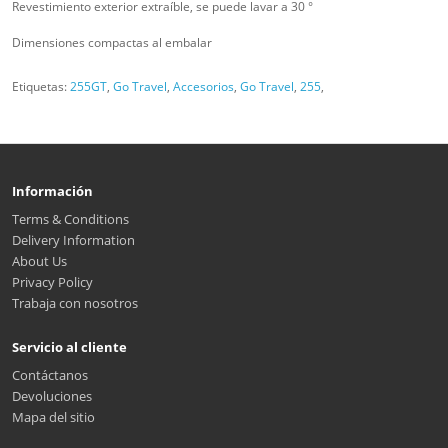
Revestimiento exterior extraíble, se puede lavar a 30 °
Dimensiones compactas al embalar
Etiquetas:
255GT
,
Go Travel
,
Accesorios
,
Go Travel
,
255
,
Información
Terms & Conditions
Delivery Information
About Us
Privacy Policy
Trabaja con nosotros
Servicio al cliente
Contáctanos
Devoluciones
Mapa del sitio