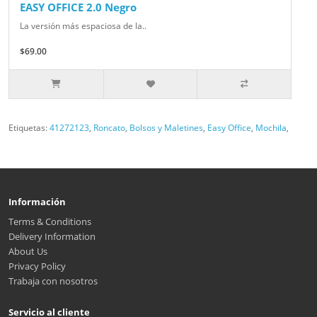
EASY OFFICE 2.0 Negro
La versión más espaciosa de la..
$69.00
Etiquetas:
41272123
,
Roncato
,
Bolsos y Maletines
,
Easy Office
,
Mochila
,
Información
Terms & Conditions
Delivery Information
About Us
Privacy Policy
Trabaja con nosotros
Servicio al cliente