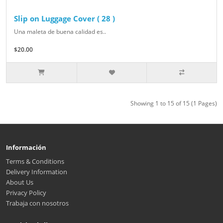
Slip on Luggage Cover ( 28 )
Una maleta de buena calidad es..
$20.00
Showing 1 to 15 of 15 (1 Pages)
Información
Terms & Conditions
Delivery Information
About Us
Privacy Policy
Trabaja con nosotros