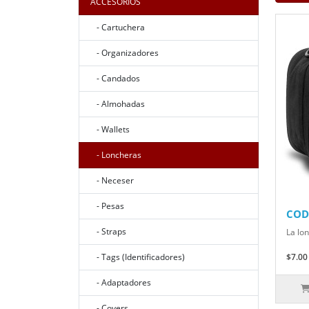
ACCESORIOS
- Cartuchera
- Organizadores
- Candados
- Almohadas
- Wallets
- Loncheras
- Neceser
- Pesas
COD
- Straps
La lo
- Tags (Identificadores)
$7.00
- Adaptadores
- Covers