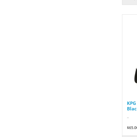
KPG
Blac
..
$65.0