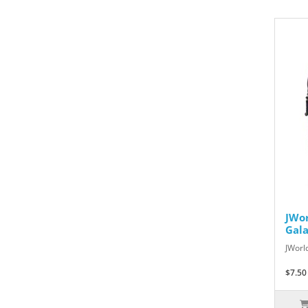
JWor
Gal
JWorl
$7.50