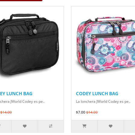
EY LUNCH BAG
CODEY LUNCH BAG
nchera JWorld Codey es pe..
La lonchera JWorld Codey es pe..
$14.00
$7.00
$14.00