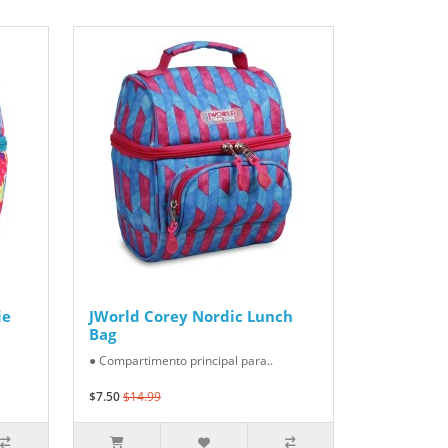
ie
JWorld Corey Nordic Lunch
Bag
● Compartimento principal para..
$7.50
$14.99