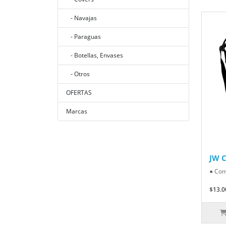
- Navajas
- Paraguas
- Botellas, Envases
- Otros
OFERTAS
Marcas
JW C
● Com
$13.0