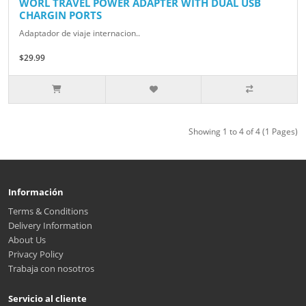
WORL TRAVEL POWER ADAPTER WITH DUAL USB
CHARGIN PORTS
Adaptador de viaje internacion..
$29.99
Showing 1 to 4 of 4 (1 Pages)
Información
Terms & Conditions
Delivery Information
About Us
Privacy Policy
Trabaja con nosotros
Servicio al cliente