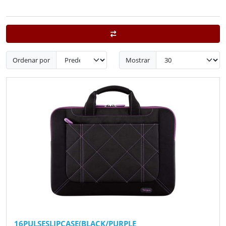
Ordenar por
Mostrar
16PULSESLIPCASE(BLACK/PURPLE