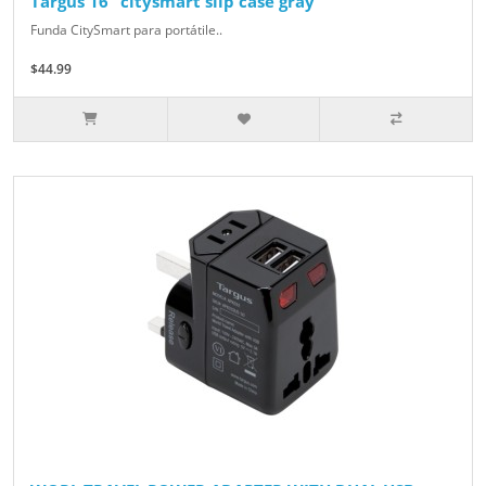
Targus 16" citysmart slip case gray
Funda CitySmart para portátile..
$44.99