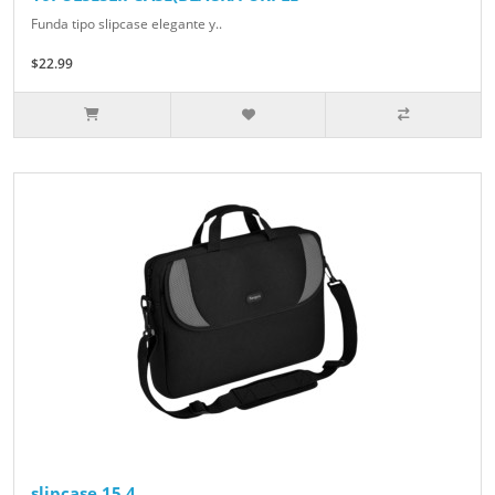
Funda tipo slipcase elegante y..
$22.99
slipcase 15.4